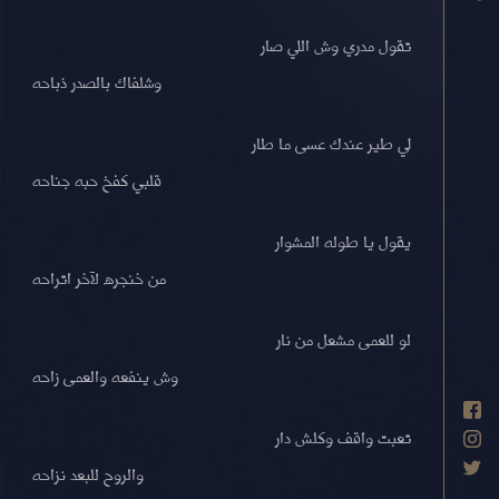
تقول مدري وش اللي صار
وشلفاك بالصدر ذباحه
لي طير عندك عسى ما طار
قلبي كفخ حبه جناحه
يقول يا طوله المشوار
من خنجره لآخر اتراحه
لو للعمى مشعل من نار
وش ينفعه والعمى زاحه
تعبت واقف وكلش دار
والروح للبعد نزاحه