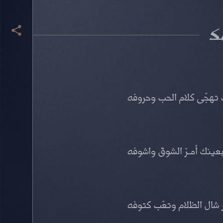
مك
تهجّى كلام الحب وحروفه
بعينك أمـرّ الشوق واشوفه
 شال الظلام وتعّب كتوفه