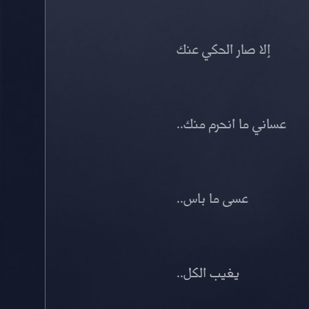
إلا صار الحكي عنك
عساني ما انحرم منك..
عسى ما باس..
يغيب الكل..