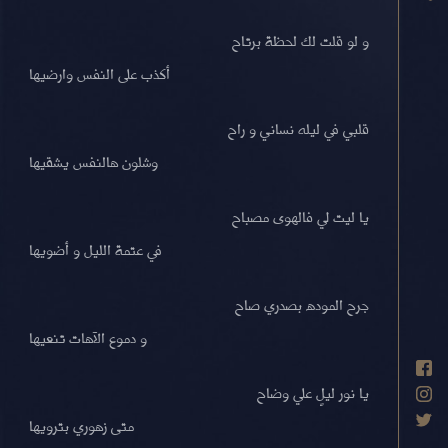
و لو قلت لك لحظة برتاح
أكذب على النفس وارضيها
قلبي في ليله نساني و راح
وشلون هالنفس يشقيها
يا ليت لي فالهوى مصباح
في عتمة الليل و أضويها
جرح الموده بصدري صاح
و دموع الآهات تنعيها
يا نور ليلٍ علي وضاح
متى زهوري بترويها