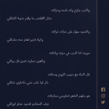
والحب جارح وله ناسه وحزاته
مثل القفص ما يقدر عنوة الشاقي
والصيد سهل على حزات غراته
وايلا تذير تعذر عنه ملحاقي
مريت انا الحب في حزنه ولذاته
والعين صارت تميز كل براقي
كل الحلا مع حبيب الروح ومناته
خل ليا غاب عني خاطري ضاقي
هو ملهم الشعر تطربني مناجاته
نزف المشاعر قصيد عطر اوراقي