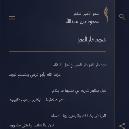
سمو الأمير الشاعر
سعود بن عبدالله
نجد دار العز
نجد دار العز دار الشيوخ أهل المقام
عزها الله بأبو تركي وشعشع نورها
قبل يظهر شاربه في طلبها ما ينام
حفيت كفوف الركايب وهو بظهورها
الرياض بخافقه واليمين بها الحسام
لين علاّ شانها واعتلى مقدورها