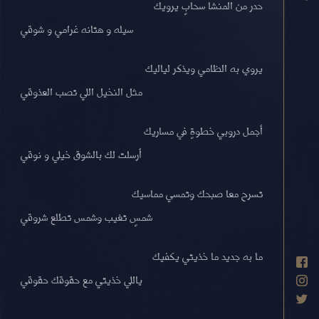
حدر من المنشا سحابٍ يرويك
سيله و هتانه غرامي و شوقي
يروي به الظامي ويذكر لياليك
مثل النخيل اللي تصب العذوقي
أجمل دروبي خطوةٍ في مساريك
أرسلت لك بالشوق خيلي و نوقي
تسرح معا صبحك وتمسي مماسيك
شمسٍ تغيب وشمس تطلع شروقي
ما به جديد ما خذيتي يكفيك
ياللي خذيتي مع حقوقك حقوقي