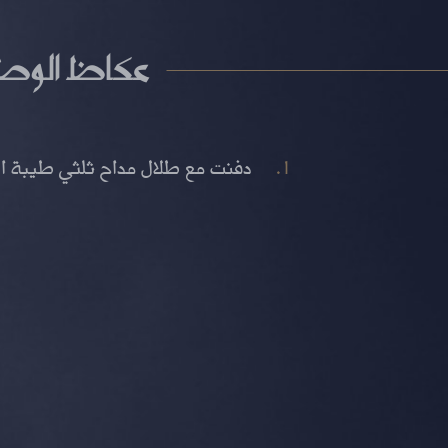
عكاظ الوط
دفنت مع طلال مداح ثلثي طيبة ال