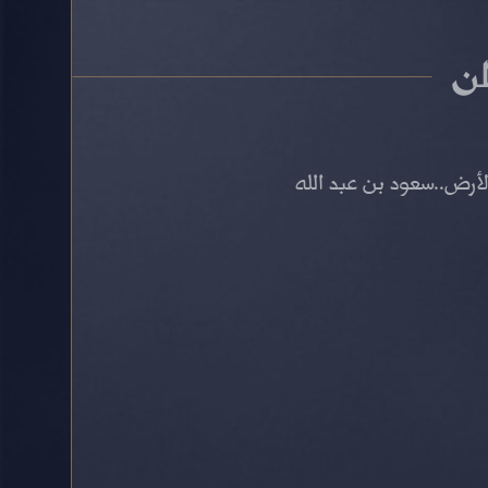
ن
أرض..سعود بن عبد الله